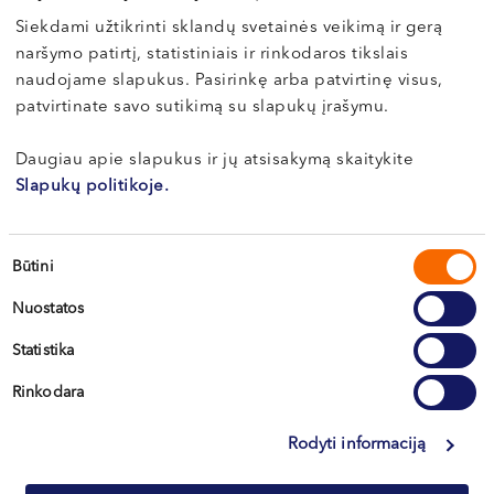
585
€
50
€
Siekdami užtikrinti sklandų svetainės veikimą ir gerą
naršymo patirtį, statistiniais ir rinkodaros tikslais
PASIRINKTI
PASIRINKTI
naudojame slapukus. Pasirinkę arba patvirtinę visus,
patvirtinate savo sutikimą su slapukų įrašymu.
This
This
Daugiau apie slapukus ir jų atsisakymą skaitykite
product
product
Slapukų politikoje.
has
has
multiple
multiple
variants.
variants.
The
The
Sutikimo
Būtini
options
options
pasirinkimas
may
may
Nuostatos
be
be
chosen
chosen
Statistika
on
on
Urologinės patikros
Vaisingumo specialisto
the
the
Rinkodara
programa vyrams
konsultacija (nuotolinė)
product
product
page
page
Rodyti informaciją
140
€
90
€
NUO