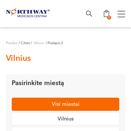
Ieškoti
0
Pradžia
/ Cities /
Vilnius
/ Puslapis 2
Vilnius
Pasirinkite miestą
Visi miestai
Vilnius