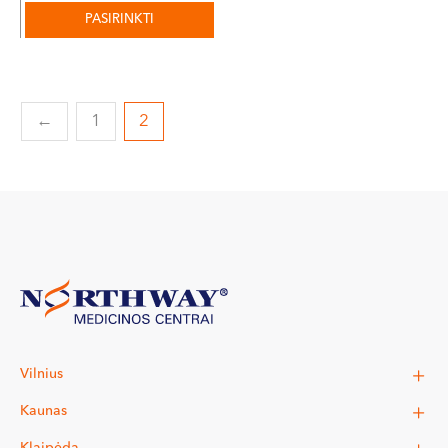
PASIRINKTI
←
1
2
Vilnius
Kaunas