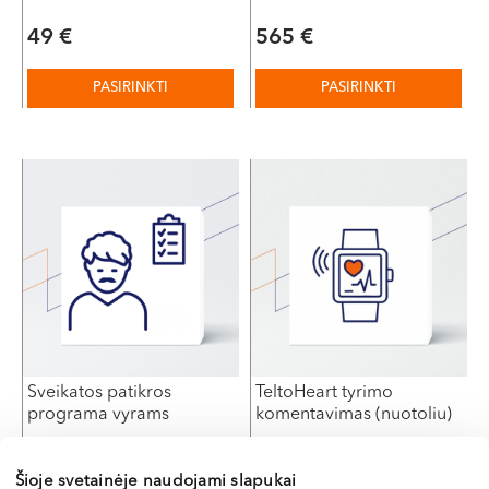
49
€
565
€
PASIRINKTI
PASIRINKTI
This
This
product
product
has
has
multiple
multiple
variants.
variants.
The
The
options
options
may
may
be
be
chosen
chosen
on
on
Sveikatos patikros
TeltoHeart tyrimo
the
the
programa vyrams
komentavimas (nuotoliu)
product
product
page
page
Šioje svetainėje naudojami slapukai