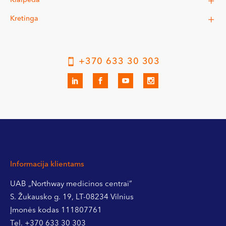
Klaipėda
Kretinga
+370 633 30 303
Informacija klientams
UAB „Northway medicinos centrai”
S. Žukausko g. 19, LT-08234 Vilnius
Įmonės kodas 111807761
Tel.
+370 633 30 303