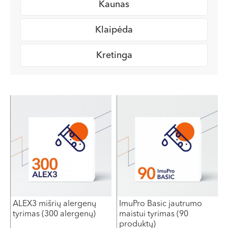
Kaunas
Klaipėda
Kretinga
This
This
product
product
has
has
multiple
multiple
variants.
variants.
The
The
options
options
may
may
be
be
chosen
chosen
on
on
ALEX3 mišrių alergenų
ImuPro Basic jautrumo
the
the
tyrimas (300 alergenų)
maistui tyrimas (90
product
product
produktų)
page
page