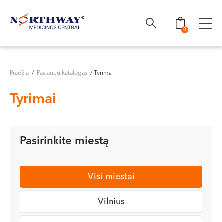
Ieškoti
0
Pradžia
/
Paslaugų katalogas
/ Tyrimai
Tyrimai
Pasirinkite miestą
Visi miestai
Vilnius