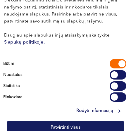
Siekdami užtikrinti sklandų svetainės veikimą ir gerą
naršymo patirtį, statistiniais ir rinkodaros tikslais
480
€
64
€
naudojame slapukus. Pasirinkę arba patvirtinę visus,
patvirtinate savo sutikimą su slapukų įrašymu.
PASIRINKTI
PASIRINKTI
Daugiau apie slapukus ir jų atsisakymą skaitykite
Slapukų politikoje.
This
product
has
Sutikimo
multiple
Būtini
variants.
pasirinkimas
The
Nuostatos
options
may
Statistika
be
chosen
Rinkodara
on
Vitamino D tyrimas
the
Rodyti informaciją
product
page
Patvirtinti visus